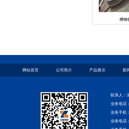
槽钢
网站首页
公司简介
产品展示
新
联系人：
业务电话：06
业务手机：1
业务电话：06