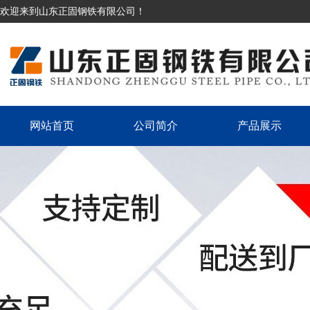
欢迎来到山东正固钢铁有限公司！
网站首页
公司简介
产品展示