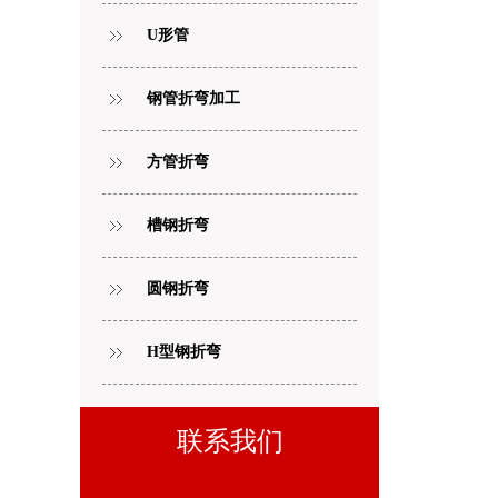
U形管
钢管折弯加工
方管折弯
槽钢折弯
圆钢折弯
H型钢折弯
联系我们