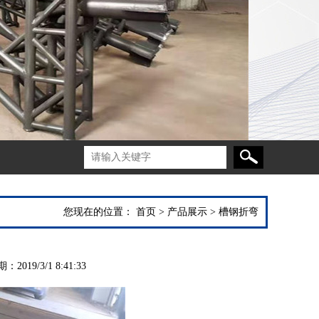
您现在的位置：
首页
>
产品展示
>
槽钢折弯
19/3/1 8:41:33