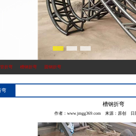
管折弯
槽钢折弯
圆钢折弯
折弯
槽钢折弯
作者：www.jmgg369.com 来源：原创 日期：20