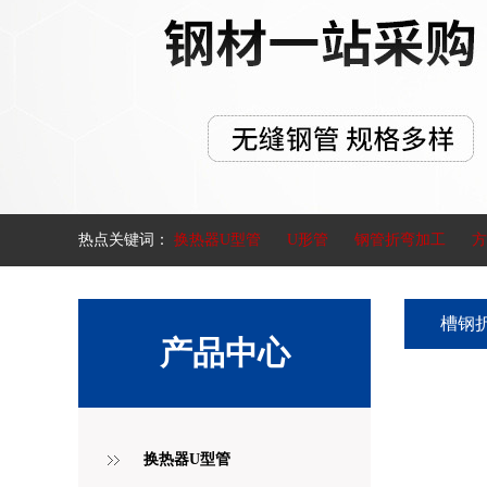
热点关键词：
换热器U型管
U形管
钢管折弯加工
方
槽钢
产品中心
换热器U型管