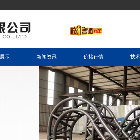
展示
新闻资讯
价格行情
技