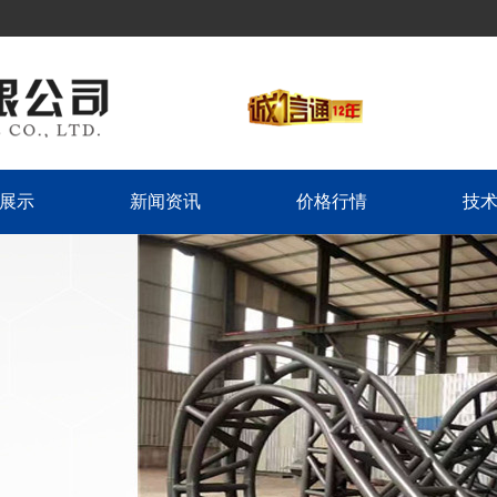
展示
新闻资讯
价格行情
技