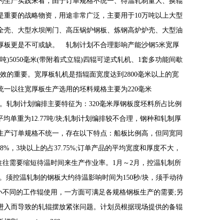
的生产实践来看，由于订单规格不统一、待温轧制量大、换辊
重要的战略物资，用途非常广泛，主要用于10万吨以上大型
全壳、大型水坝闸门、高压锅炉钢板、炼钢高炉炉壳、大型油
厚板更是不可或缺。 轧制计划不合理影响产能沙钢5米宽厚
0吨)5050毫米(带附着式立辊)四辊可逆式轧机、1套多功能间歇
效的重要。宽厚板轧机是指辊面宽度达到2800毫米以上的宽
一以往宽厚板生产选用的坯料规格主要为220毫米
4000毫米。轧制计划编排主要特征为：
320毫米厚钢板
度坯料所占比例
平均单重为12.77吨/块;轧制计划编排较不合理，钢种和轧制厚
生产订单规格不统一，存在以下特点：船板比例高，但同宽同
8%，3块以上的占37.75%;订单产品的平均宽度和厚度不大，
，往往需要缩短待温时间来生产作业率。1月～2月，控温轧制所
温。须控温轧制的钢板大约待温影响时间为150秒/块，须手动待
小不同的工作辊使用，一方面可满足各规格钢板生产的需要;另
进入而导致的轧辊摆放紧张问题。计划员根据现场提供的备辊