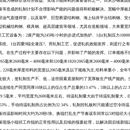
能成为钢铁企业经济效益、实现节能降耗的重要途径之一。而从沙钢集团
奏等造成的轧制计划不合理影响产能的问题值得和积极解决。宽幅中厚板是
径油气直缝焊管，以及装甲、巨型桥梁结构钢、海上钻井平台结构钢、安
型机械结构钢、模具钢、超高层建筑等领域，尤其在造船领域，大单重宽
要工艺设备为：2座产能为245吨/小时的步进式加热炉、1台(轧制压力1000
系统、1台四重9辊全液压?。而轧制工艺，促进轧机效能发挥，则是行之有
机。在生产过程中主要存在以下问题，并影响了产能的发挥。订单规格不统
65/2265毫米2600毫米～4000毫米和320毫米1820/2065毫米2600毫米～
2%，220毫米厚度坯料的宽度以2065毫米及以下规格为主;坯料单重小，全年
化较大，使轧制生产不、低，这些因素直接制约了宽厚板生产线产能的。
连续生产同宽同厚10块以上的仅占生产总量的13.47%，5块以上的占22.3
19.5毫米，平均宽度为2600毫米左右。待温轧制量大由于待温轧制量大
.53%，手动待温轧制所占比例为32.34%，轧制控轧板时只能通过空冷待
板待温影响时间大约为20秒/块。换辊打乱生产节奏该车间常以5对辊径大
保现场小辊径工作辊的正常投用以及后续的报废处理，以解决因后续新辊