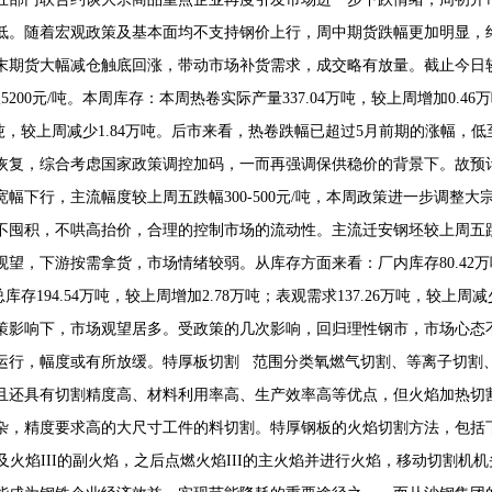
低。随着宏观政策及基本面均不支持钢价上行，周中期货跌幅更加明显，
期货大幅减仓触底回涨，带动市场补货需求，成交略有放量。截止今日较上周天津
报5200元/吨。本周库存：本周热卷实际产量337.04万吨，较上周增加0.46
92万吨，较上周减少1.84万吨。后市来看，热卷跌幅已超过5月前期的涨幅
恢复，综合考虑国家政策调控加码，一而再强调保供稳价的背景下。故预
宽幅下行，主流幅度较上周五跌幅300-500元/吨，本周政策进一步调
不囤积，不哄高抬价，合理的控制市场的流动性。主流迁安钢坯较上周五跌
望，下游按需拿货，市场情绪较弱。从库存方面来看：厂内库存80.42万吨，
总库存194.54万吨，较上周增加2.78万吨；表观需求137.26万吨，较上周减
策影响下，市场观望居多。受政策的几次影响，回归理性钢市，市场心态
运行，幅度或有所放缓。
特厚板切割
范围分类氧燃气切割、等离子切割、
且还具有切割精度高、材料利用率高、生产效率高等优点，但火焰加热切
杂，精度要求高的大尺寸工件的料切割。特厚钢板的火焰切割方法，包括
I及火焰III的副火焰，之后点燃火焰III的主火焰并进行火焰，移动切割