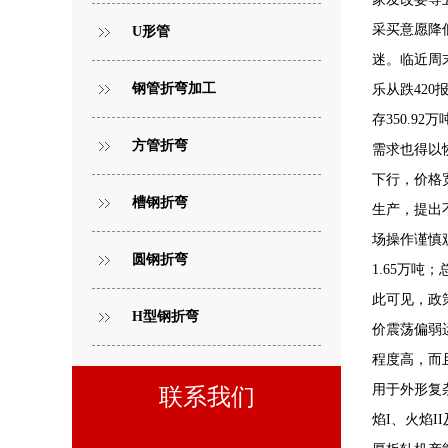
采买意愿降
U形管
迷。临近周末
钢管折弯加工
乐从跌420
存350.
方管折弯
需求也得以
下行，价格
槽钢折弯
生产，提出
场操作谨慎观
圆钢折弯
1.65万吨；
此可见，政
H型钢折弯
价震荡偏弱
程度高，而
用于外形复
联系我们
焰I、火焰I