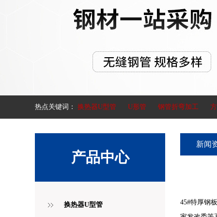
热点关键词：
换热器U型管
U形管
钢管折弯加工
方
新闻
产品中心
45#特厚钢
换热器U型管
家发改委等