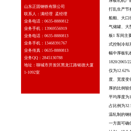
厚板轧机产
山东正固钢铁有限公司
打乱生产节
联系人：满经理 孟经理
船舶、大口
业务电话：0635-8880812
气储罐、大
业务手机：13969556919
板1 车间主
业务电话：0635-8880813
业务手机：13468391767
式控制冷却
业务传真：0635-8880813
幅中厚板轧
业务QQ：2845130788
1820/20
地址：聊城市开发区黑龙江路铭德大厦
仅为12.6
1-1092室
度、宽度变
厚的比例较低
平均厚度为
占比例为32
温轧制的钢
一方面可确