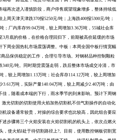
终端再次进入谨慎阶段，商户停售观望现象增多，整体持续低
天津跌370报5250元/吨；上海跌400报5300元/吨；
万吨；厂内库存99.04万吨，较上周增加3.36万吨，55城社会库
，低至3月底的价格，在价格合理回归下，前期被高价延缓的市场
计下周全国热轧市场震荡调整。中板：本周全国中板行情宽幅
整大宗商品保供稳定的工作，合理引导市场。对钢材品种控制颗粒
340元/吨。同时期货震荡走弱，跌后整体市场成交冷清，市
较上周增加1.13万吨；社会库存114.12万吨，较上周增加
少3.61万吨，实际产量140.04万吨，较上周减少2.40万吨；由
不佳，随着成本端的下行，雨水季节的到来影响。预计下周钢
激光切割的切割使用火焰加热切割机不但气割操作的自动化
割机设备通常较贵，对操的综合要求也比较高，因此组合要应
下述步骤将三个火焰安装在火焰切割机的机头上，依次点燃火
机机头，使火焰I处于待切割路径上?。目前，使用数控钢板切割宽